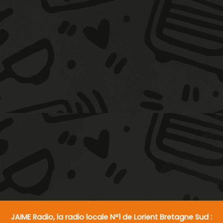
JAIME Radio, la radio locale N°1 de Lorient Bretagne Sud :