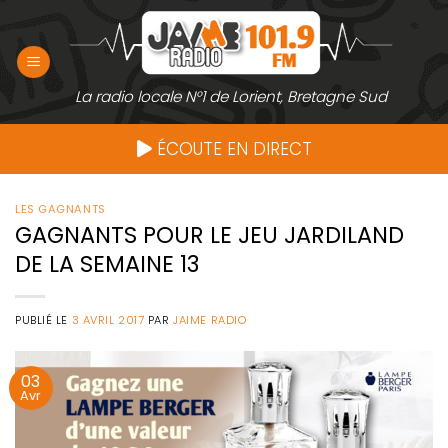
Passer
au
contenu
La radio locale N°1 de Lorient, Bretagne Sud
ÉCOUTE EN DIRECT
LES GAGNANTS
GAGNANTS POUR LE JEU JARDILAND
DE LA SEMAINE 13
PUBLIÉ LE
3 AVRIL 2017
PAR
JAIME RADIO
03
Avr