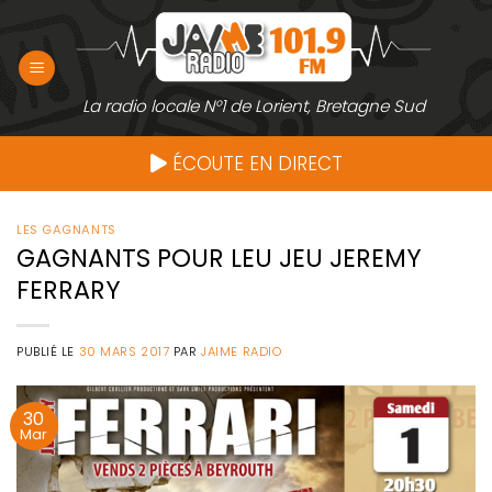
Passer
au
contenu
La radio locale N°1 de Lorient, Bretagne Sud
ÉCOUTE EN DIRECT
LES GAGNANTS
GAGNANTS POUR LEU JEU JEREMY
FERRARY
PUBLIÉ LE
30 MARS 2017
PAR
JAIME RADIO
30
Mar