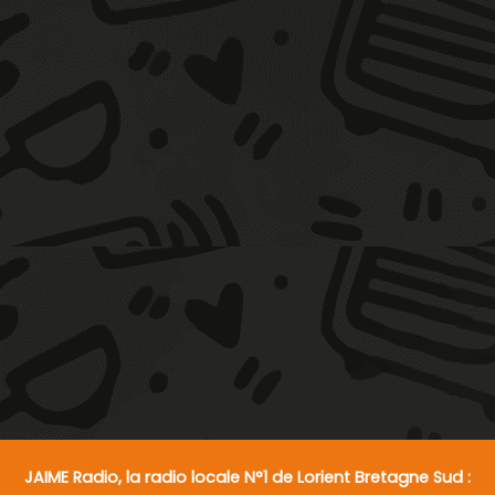
JAIME Radio, la radio locale N°1 de Lorient Bretagne Sud :