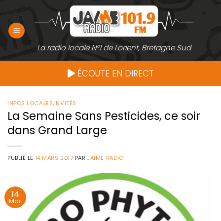
Passer
au
contenu
La radio locale N°1 de Lorient, Bretagne Sud
ÉCOUTE EN DIRECT
INFOS LOCALES
,
INVITÉS
La Semaine Sans Pesticides, ce soir
dans Grand Large
PUBLIÉ LE
14 MARS 2017
PAR
JAIME RADIO
14
Mar