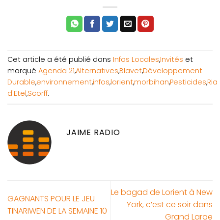
Cet article a été publié dans
Infos Locales
,
Invités
et
marqué
Agenda 21
,
Alternatives
,
Blavet
,
Développement
Durable
,
environnement
,
infos
,
lorient
,
morbihan
,
Pesticides
,
Ria
d'Etel
,
Scorff
.
JAIME RADIO
Le bagad de Lorient à New
GAGNANTS POUR LE JEU
York, c’est ce soir dans
TINARIWEN DE LA SEMAINE 10
Grand Large