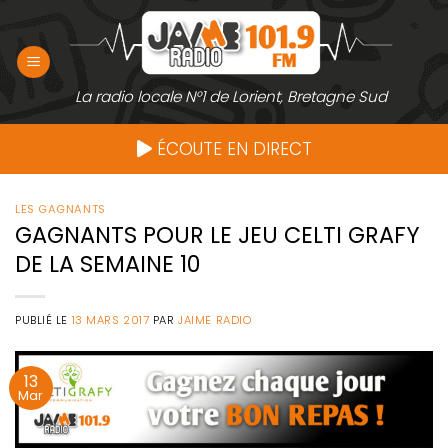
Passer
au
contenu
La radio locale N°1 de Lorient, Bretagne Sud
ÉCOUTE EN DIRECT
LES GAGNANTS
GAGNANTS POUR LE JEU CELTI GRAFY
DE LA SEMAINE 10
PUBLIÉ LE
13 MARS 2017
PAR
JAIME RADIO
13
Mar