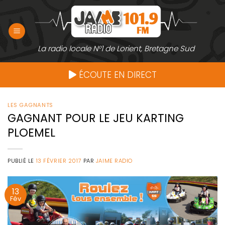
Passer
au
contenu
La radio locale N°1 de Lorient, Bretagne Sud
ÉCOUTE EN DIRECT
LES GAGNANTS
GAGNANT POUR LE JEU KARTING
PLOEMEL
PUBLIÉ LE
13 FÉVRIER 2017
PAR
JAIME RADIO
13
Fév