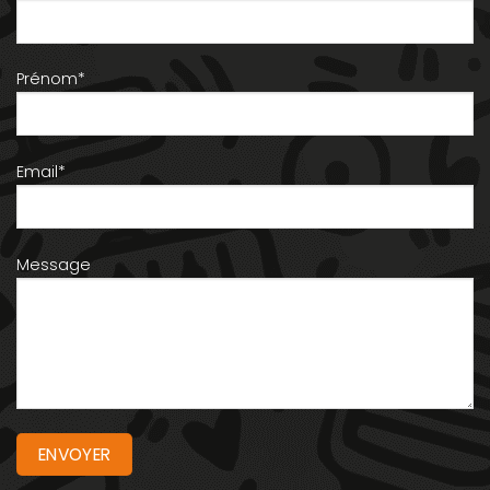
Prénom*
Email*
Message