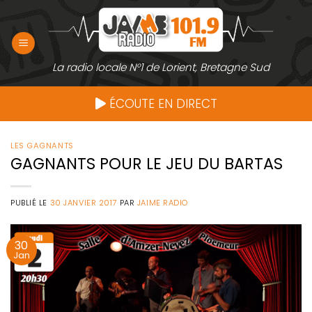
Passer
au
contenu
La radio locale N°1 de Lorient, Bretagne Sud
ÉCOUTE EN DIRECT
LES GAGNANTS
GAGNANTS POUR LE JEU DU BARTAS
PUBLIÉ LE
30 JANVIER 2017
PAR
JAIME RADIO
30
Jan