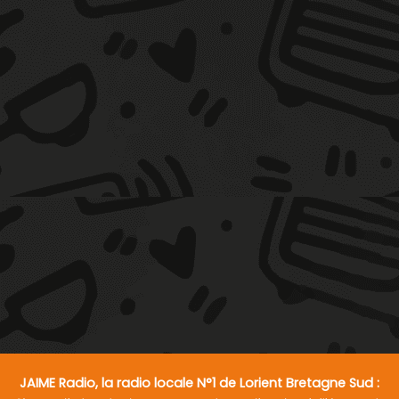
JAIME Radio, la radio locale N°1 de Lorient Bretagne Sud :