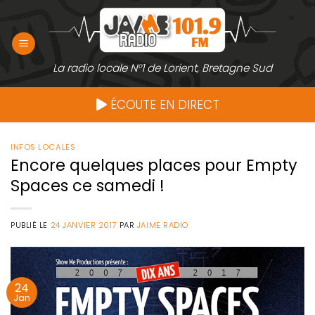
Passer
au
contenu
La radio locale N°1 de Lorient, Bretagne Sud
ÉCOUTE EN DIRECT
INFOS LOCALES
Encore quelques places pour Empty
Spaces ce samedi !
PUBLIÉ LE
24 JANVIER 2017
PAR
JAIME RADIO
24
Jan