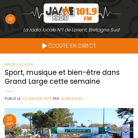
Passer
au
contenu
La radio locale N°1 de Lorient, Bretagne Sud
ÉCOUTE EN DIRECT
INFOS LOCALES
Sport, musique et bien-être dans
Grand Large cette semaine
PUBLIÉ LE
23 JANVIER 2017
PAR
JAIME RADIO
23
Jan