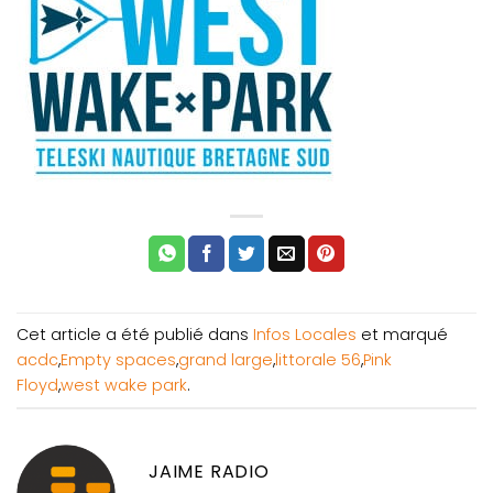
Cet article a été publié dans
Infos Locales
et marqué
acdc
,
Empty spaces
,
grand large
,
littorale 56
,
Pink
Floyd
,
west wake park
.
JAIME RADIO