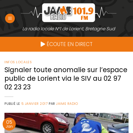
Passer
au
contenu
La radio locale N°1 de Lorient, Bretagne Sud
ÉCOUTE EN DIRECT
INFOS LOCALES
Signaler toute anomalie sur l’espace
public de Lorient via le SIV au 02 97
02 23 23
PUBLIÉ LE
5 JANVIER 2017
PAR
JAIME RADIO
05
Jan