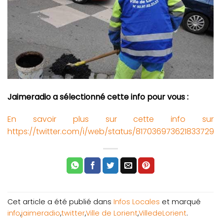
Jaimeradio a sélectionné cette info pour vous :
En savoir plus sur cette info sur
https://twitter.com/i/web/status/817036973621833729
Cet article a été publié dans
Infos Locales
et marqué
info
,
jaimeradio
,
twitter
,
Ville de Lorient
,
VilledeLorient
.