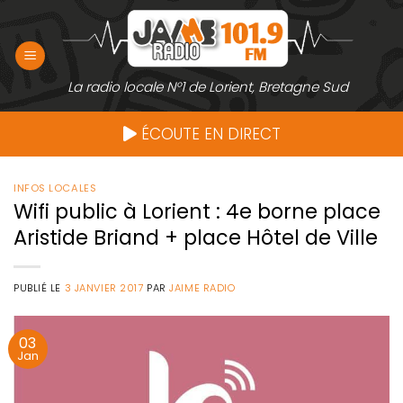
Passer
au
contenu
La radio locale N°1 de Lorient, Bretagne Sud
ÉCOUTE EN DIRECT
INFOS LOCALES
Wifi public à Lorient : 4e borne place
Aristide Briand + place Hôtel de Ville
PUBLIÉ LE
3 JANVIER 2017
PAR
JAIME RADIO
03
Jan