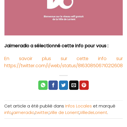
Jaimeradio a sélectionné cette info pour vous :
En savoir plus sur cette info sur
https://twitter.com/i/web/status/816308506710212608
Cet article a été publié dans
Infos Locales
et marqué
info
,
jaimeradio
,
twitter
,
Ville de Lorient
,
VilledeLorient
.