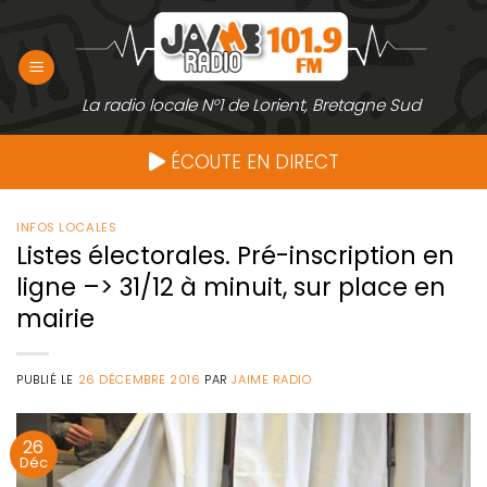
Passer
au
contenu
La radio locale N°1 de Lorient, Bretagne Sud
ÉCOUTE EN DIRECT
INFOS LOCALES
Listes électorales. Pré-inscription en
ligne –> 31/12 à minuit, sur place en
mairie
PUBLIÉ LE
26 DÉCEMBRE 2016
PAR
JAIME RADIO
26
Déc