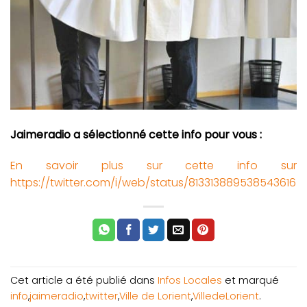
Jaimeradio a sélectionné cette info pour vous :
En savoir plus sur cette info sur
https://twitter.com/i/web/status/813313889538543616
Cet article a été publié dans
Infos Locales
et marqué
info
,
jaimeradio
,
twitter
,
Ville de Lorient
,
VilledeLorient
.