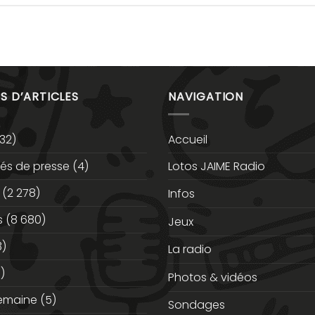
S D’ARTICLES
NAVIGATION
32)
Accueil
s de presse
(4)
Lotos JAIME Radio
(2 278)
Infos
s
(8 680)
Jeux
3)
La radio
)
Photos & vidéos
semaine
(5)
Sondages