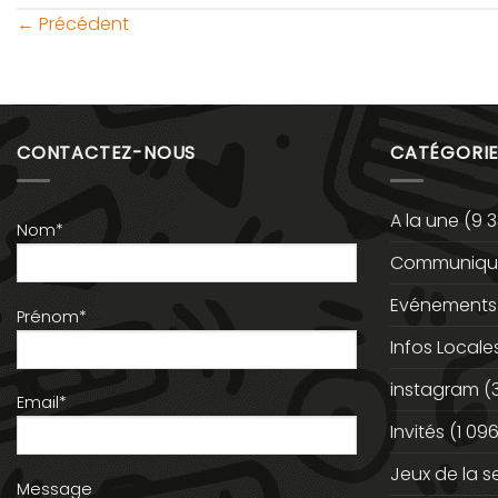
←
Précédent
CONTACTEZ-NOUS
CATÉGORIE
A la une
(9 3
Nom*
Communiqué
Evénements
Prénom*
Infos Locale
instagram
(
Email*
Invités
(1 096
Jeux de la 
Message