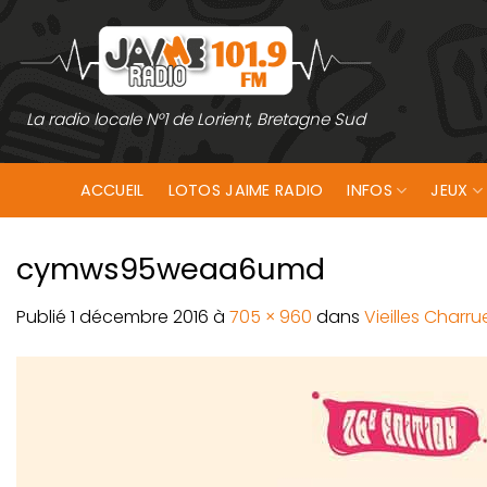
Passer
au
contenu
La radio locale N°1 de Lorient, Bretagne Sud
ACCUEIL
LOTOS JAIME RADIO
INFOS
JEUX
cymws95weaa6umd
Publié
1 décembre 2016
à
705 × 960
dans
Vieilles Charru