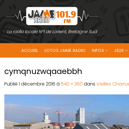
Passer
au
contenu
La radio locale N°1 de Lorient, Bretagne Sud
ACCUEIL
LOTOS JAIME RADIO
INFOS
JEUX
cymqnuzwqaaebbh
Publié
1 décembre 2016
à
640 × 360
dans
Vieilles Charru