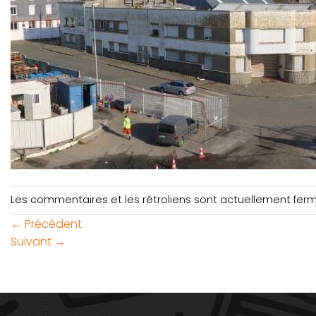
Les commentaires et les rétroliens sont actuellement fer
←
Précédent
Suivant
→