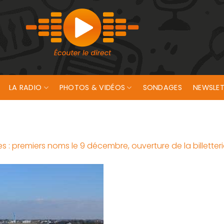
LA RADIO
PHOTOS & VIDÉOS
SONDAGES
NEWSLET
es : premiers noms le 9 décembre, ouverture de la billetter