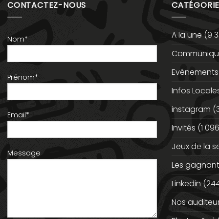
CONTACTEZ-NOUS
CATÉGORIE
A la une
(9 3
Nom*
Communiqué
Evénements
Prénom*
Infos Locale
instagram
(
Email*
Invités
(1 096
Jeux de la 
Message
Les gagnan
Linkedin
(244
Nos auditeu