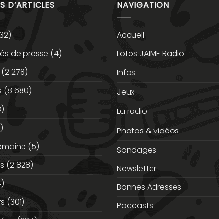
S D’ARTICLES
NAVIGATION
32)
Accueil
s de presse
(4)
Lotos JAIME Radio
(2 278)
Infos
s
(8 680)
Jeux
3)
La radio
)
Photos & vidéos
semaine
(5)
Sondages
ts
(2 828)
Newsletter
)
Bonnes Adresses
rs
(301)
Podcasts