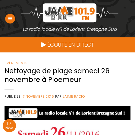
Passer
au
contenu
La radio locale N°1 de Lorient, Bretagne Sud
ÉCOUTE EN DIRECT
EVÉNEMENTS
Nettoyage de plage samedi 26
novembre à Ploemeur
PUBLIÉ LE
17 NOVEMBRE 2016
PAR
JAIME RADIO
17
Nov