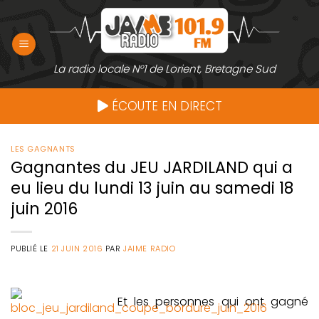
Passer
au
contenu
La radio locale N°1 de Lorient, Bretagne Sud
ÉCOUTE EN DIRECT
LES GAGNANTS
Gagnantes du JEU JARDILAND qui a
eu lieu du lundi 13 juin au samedi 18
juin 2016
PUBLIÉ LE
21 JUIN 2016
PAR
JAIME RADIO
Et les personnes qui ont gagné