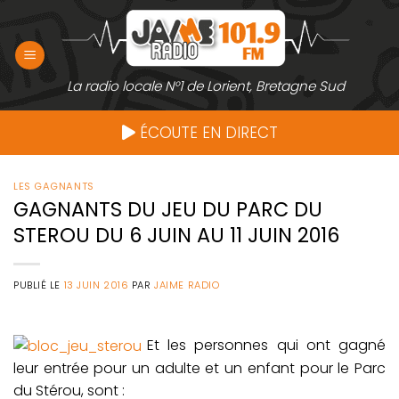
Passer
au
contenu
La radio locale N°1 de Lorient, Bretagne Sud
ÉCOUTE EN DIRECT
LES GAGNANTS
GAGNANTS DU JEU DU PARC DU
STEROU DU 6 JUIN AU 11 JUIN 2016
PUBLIÉ LE
13 JUIN 2016
PAR
JAIME RADIO
Et les personnes qui ont gagné
leur entrée pour un adulte et un enfant pour le Parc
du Stérou, sont :