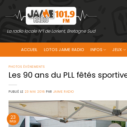
Passer
au
contenu
La radio locale N°1 de Lorient, Bretagne Sud
ACCUEIL
LOTOS JAIME RADIO
INFOS
JEUX
PHOTOS ÉVÉNEMENTS
Les 90 ans du PLL fêtés sporti
PUBLIÉ LE
23 MAI 2016
PAR
JAIME RADIO
23
Mai