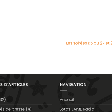
Les soirées K5 du 27 et
S D’ARTICLES
NAVIGATION
32)
Accueil
s de presse
(4)
Lotos JAIME Radio