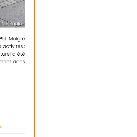
PLL.
Malgré
activités :
turel a été
gement dans
e
.