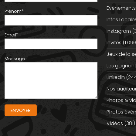
Evénements
Prénom*
Infos Locale
instagram
(
Email*
Invités
(1 096
Jeux de la 
Message
Les gagnan
Linkedin
(244
Nos auditeu
Photos & vi
Photos évé
Vidéos
(381)