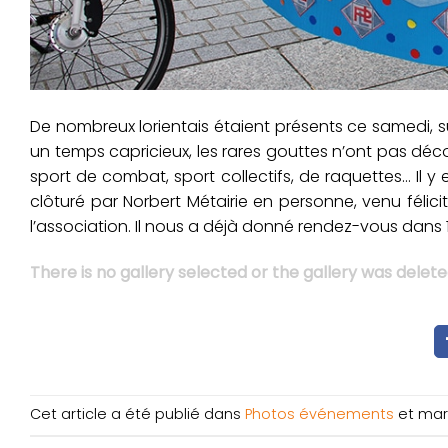
De nombreux lorientais étaient présents ce samedi, sur
un temps capricieux, les rares gouttes n’ont pas décou
sport de combat, sport collectifs, de raquettes… Il y 
clôturé par Norbert Métairie en personne, venu félic
l’association. Il nous a déjà donné rendez-vous dans 1
There is no gallery selected or the gallery was delete
Cet article a été publié dans
Photos événements
et ma