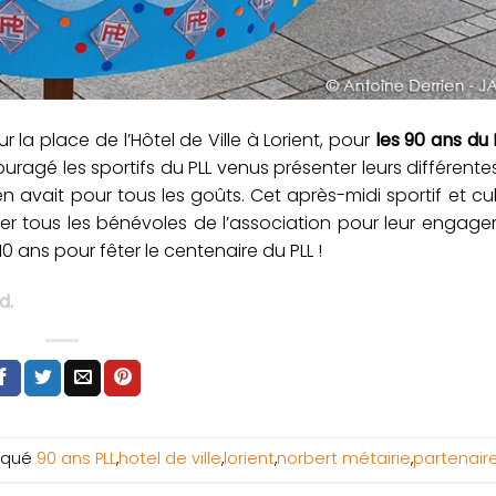
 la place de l’Hôtel de Ville à Lorient, pour
les 90 ans du 
ragé les sportifs du PLL venus présenter leurs différentes 
en avait pour tous les goûts. Cet après-midi sportif et cul
iter tous les bénévoles de l’association pour leur enga
0 ans pour fêter le centenaire du PLL !
d.
rqué
90 ans PLL
,
hotel de ville
,
lorient
,
norbert métairie
,
partenair