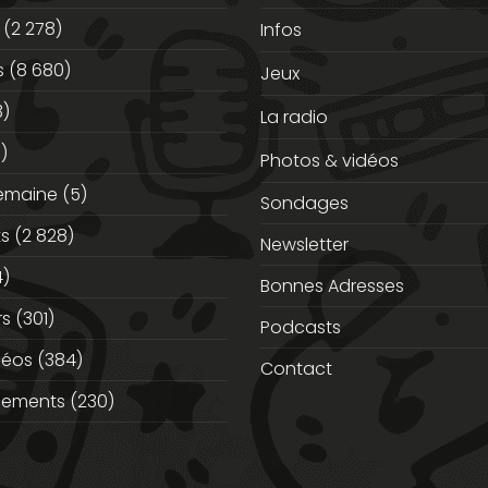
(2 278)
Infos
s
(8 680)
Jeux
3)
La radio
)
Photos & vidéos
semaine
(5)
Sondages
ts
(2 828)
Newsletter
)
Bonnes Adresses
rs
(301)
Podcasts
déos
(384)
Contact
nements
(230)