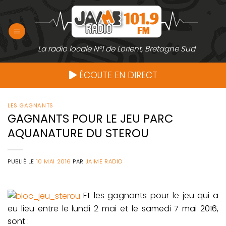
Passer
au
contenu
La radio locale N°1 de Lorient, Bretagne Sud
ÉCOUTE EN DIRECT
LES GAGNANTS
GAGNANTS POUR LE JEU PARC
AQUANATURE DU STEROU
PUBLIÉ LE
10 MAI 2016
PAR
JAIME RADIO
Et les gagnants pour le jeu qui a
eu lieu entre le lundi 2 mai et le samedi 7 mai 2016,
sont :