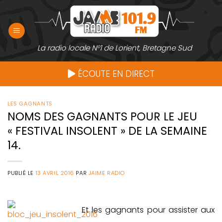
Passer
au
contenu
La radio locale N°1 de Lorient, Bretagne Sud
ÉCOUTE EN DIRECT
LES GAGNANTS
NOMS DES GAGNANTS POUR LE JEU
« FESTIVAL INSOLENT » DE LA SEMAINE
14.
PUBLIÉ LE
13 AVRIL 2016
PAR
JAIME RADIO
Et les gagnants pour assister aux