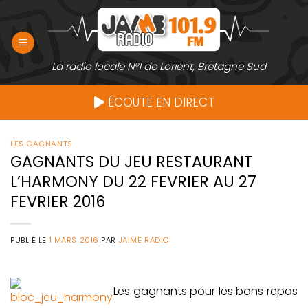
Passer
au
contenu
La radio locale N°1 de Lorient, Bretagne Sud
ÉCOUTE EN DIRECT
LES GAGNANTS
GAGNANTS DU JEU RESTAURANT
L’HARMONY DU 22 FEVRIER AU 27
FEVRIER 2016
PUBLIÉ LE
1 MARS 2016
PAR
JAIME RADIO
Les gagnants pour les bons repas