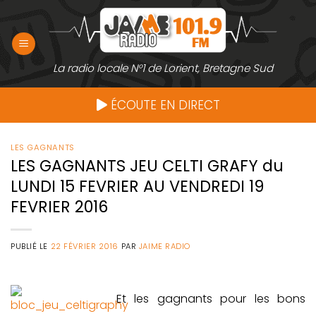
Passer
au
contenu
La radio locale N°1 de Lorient, Bretagne Sud
ÉCOUTE EN DIRECT
LES GAGNANTS
LES GAGNANTS JEU CELTI GRAFY du
LUNDI 15 FEVRIER AU VENDREDI 19
FEVRIER 2016
PUBLIÉ LE
22 FÉVRIER 2016
PAR
JAIME RADIO
Et les gagnants pour les bons