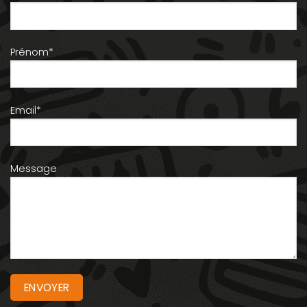
Prénom*
Email*
Message