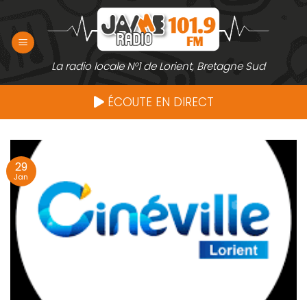
Passer
au
contenu
La radio locale N°1 de Lorient, Bretagne Sud
ÉCOUTE EN DIRECT
29
Jan