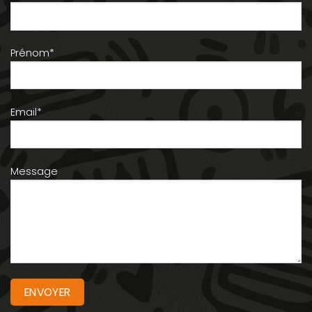
Prénom*
Email*
Message