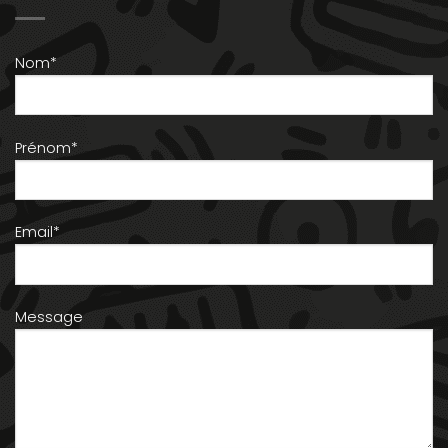
Nom*
Prénom*
Email*
Message