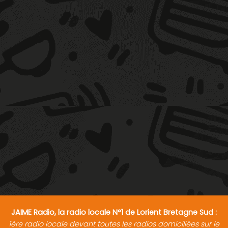
JAIME Radio, la radio locale N°1 de Lorient Bretagne Sud :
1ère radio locale devant toutes les radios domiciliées sur le