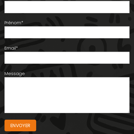
Prénom*
Email*
Message