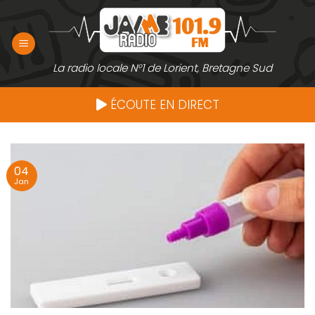
Passer
au
contenu
La radio locale N°1 de Lorient, Bretagne Sud
ÉCOUTE EN DIRECT
04
Jan