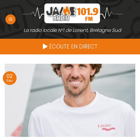
Passer
au
contenu
La radio locale N°1 de Lorient, Bretagne Sud
ÉCOUTE EN DIRECT
02
Fév