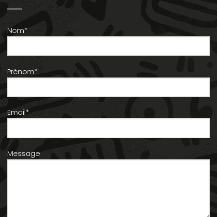
Nom*
Prénom*
Email*
Message