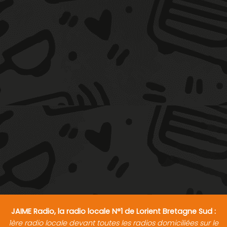
JAIME Radio, la radio locale N°1 de Lorient Bretagne Sud :
1ère radio locale devant toutes les radios domiciliées sur le