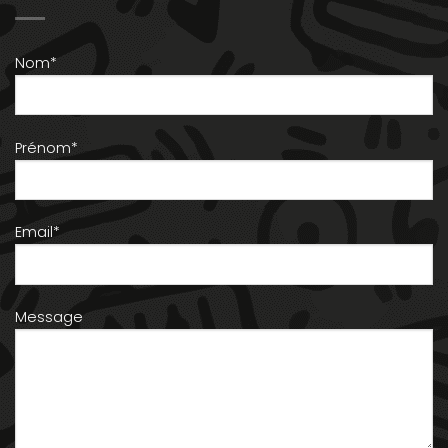
Nom*
Prénom*
Email*
Message