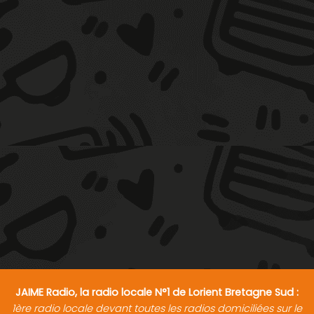
JAIME Radio, la radio locale N°1 de Lorient Bretagne Sud :
1ère radio locale devant toutes les radios domiciliées sur le