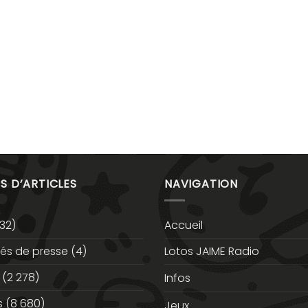
S D’ARTICLES
NAVIGATION
32)
Accueil
s de presse
(4)
Lotos JAIME Radio
(2 278)
Infos
s
(8 680)
Jeux