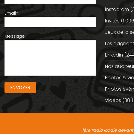
instagram
(
Email*
Invités
(1 096
Jeux de la 
Message
Les gagnan
Linkedin
(244
Nos auditeu
Photos & vi
Photos évé
Vidéos
(381)
1ère radio locale devant 