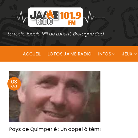
Passer
au
contenu
La radio locale N°1 de Lorient, Bretagne Sud
ACCUEIL
LOTOS JAIME RADIO
INFOS
JEUX
03
Oct
Pays de Quimperlé : Un appel à témoin pour retr