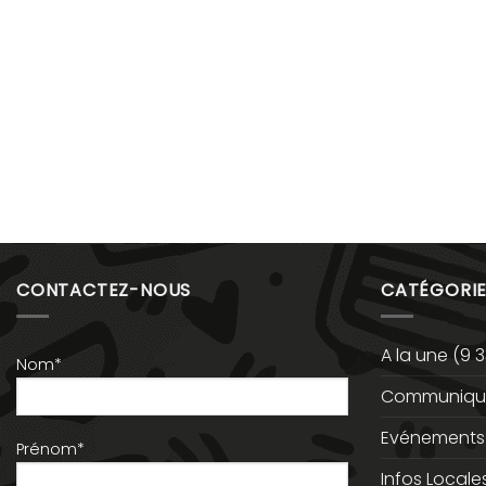
CONTACTEZ-NOUS
CATÉGORIE
A la une
(9 3
Nom*
Communiqué
Evénements
Prénom*
Infos Locale