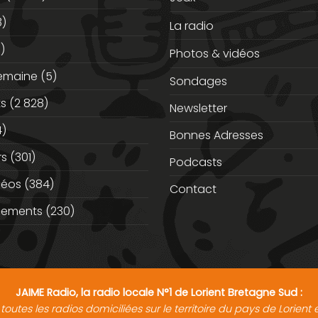
3)
La radio
)
Photos & vidéos
semaine
(5)
Sondages
ts
(2 828)
Newsletter
)
Bonnes Adresses
rs
(301)
Podcasts
déos
(384)
Contact
nements
(230)
JAIME Radio, la radio locale N°1 de Lorient Bretagne Sud :
toutes les radios domiciliées sur le territoire du pays de Lorien