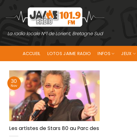
Passer
au
contenu
La radio locale N°1 de Lorient, Bretagne Sud
ACCUEIL
LOTOS JAIME RADIO
INFOS
JEUX
30
Nov
Les artistes de Stars 80 au Parc des expositions 