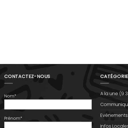
CONTACTEZ-NOUS
CATÉGORIE
A la une
(9 3
Nom*
Communiqué
Evénements
Prénom*
Infos Locale