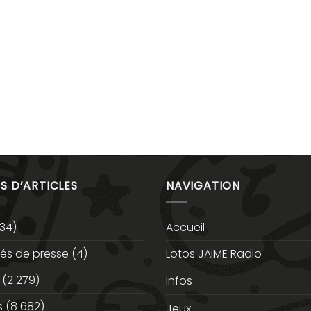
S D’ARTICLES
NAVIGATION
34)
Accueil
s de presse
(4)
Lotos JAIME Radio
(2 279)
Infos
s
(8 682)
Jeux