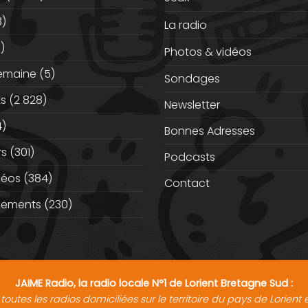
3)
La radio
)
Photos & vidéos
semaine
(5)
Sondages
ts
(2 828)
Newsletter
)
Bonnes Adresses
rs
(301)
Podcasts
déos
(384)
Contact
nements
(230)
JAIME Radio, la radio locale N°1 de Lorient Bretagne Sud :
toutes les radios domiciliées sur le territoire du pays de Lorien