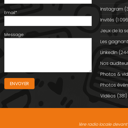
instagram
(
Email*
Invités
(1 096
Jeux de la 
Message
Les gagnan
Linkedin
(244
Nos auditeu
Photos & vi
Photos évé
Vidéos
(381)
1ère radio locale devant 