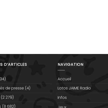
S D’ARTICLES
NAVIGATION
34)
Accueil
s de presse
(4)
Lotos JAIME Radio
(2 279)
Infos
s
(8 682)
Jeux