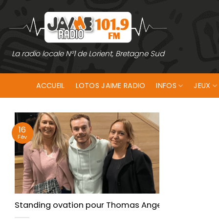
Passer
au
contenu
La radio locale N°1 de Lorient, Bretagne Sud
ACCUEIL
LOTOS JAIME RADIO
INFOS
JEUX
16
Fév
Standing ovation pour Thomas Angelvy à Lorient