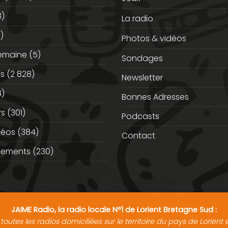
3)
La radio
)
Photos & vidéos
semaine
(5)
Sondages
ts
(2 828)
Newsletter
)
Bonnes Adresses
rs
(301)
Podcasts
déos
(384)
Contact
nements
(230)
JAIME Radio, la radio locale N°1 de Lorient Bretagne Sud :
toutes les radios domiciliées sur le territoire du pays de Lorien