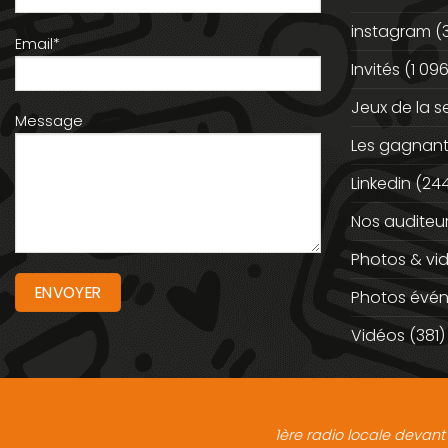
instagram
(
Email*
Invités
(1 096
Jeux de la 
Message
Les gagnan
Linkedin
(244
Nos auditeu
Photos & vi
Photos évé
Vidéos
(381)
1ère radio locale devant 