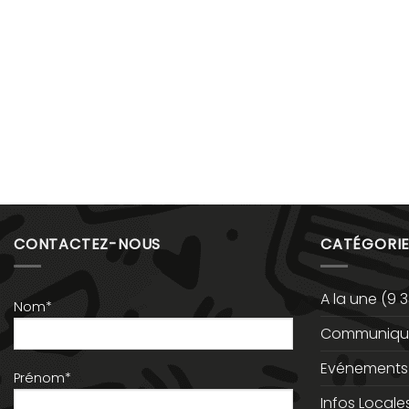
CONTACTEZ-NOUS
CATÉGORIE
A la une
(9 3
Nom*
Communiqué
Evénements
Prénom*
Infos Locale