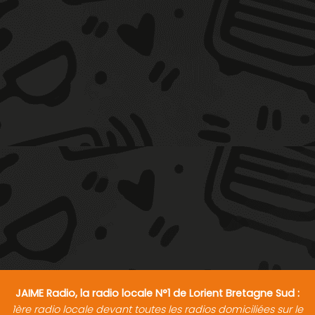
JAIME Radio, la radio locale N°1 de Lorient Bretagne Sud :
1ère radio locale devant toutes les radios domiciliées sur le