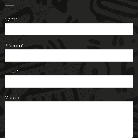
Nom*
Prénom*
Email*
Message