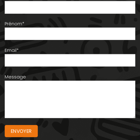
Prénom*
Email*
Message