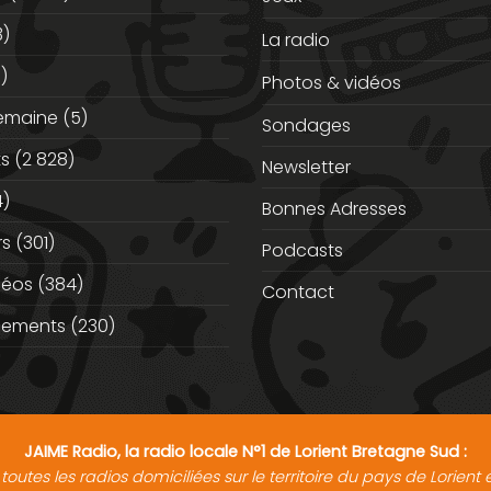
3)
La radio
)
Photos & vidéos
semaine
(5)
Sondages
ts
(2 828)
Newsletter
)
Bonnes Adresses
rs
(301)
Podcasts
déos
(384)
Contact
nements
(230)
JAIME Radio, la radio locale N°1 de Lorient Bretagne Sud :
toutes les radios domiciliées sur le territoire du pays de Lorien