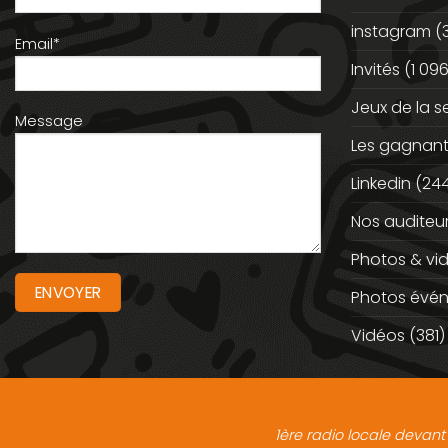
instagram
(
Email*
Invités
(1 096
Jeux de la 
Message
Les gagnan
Linkedin
(244
Nos auditeu
Photos & vi
Photos évé
Vidéos
(381)
1ère radio locale devant 