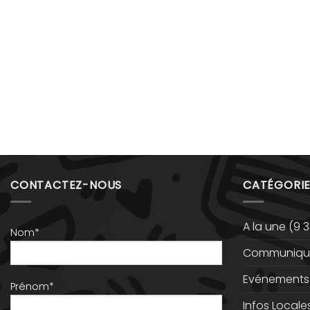
CONTACTEZ-NOUS
CATÉGORIE
A la une
(9 3
Nom*
Communiqué
Evénements
Prénom*
Infos Locale