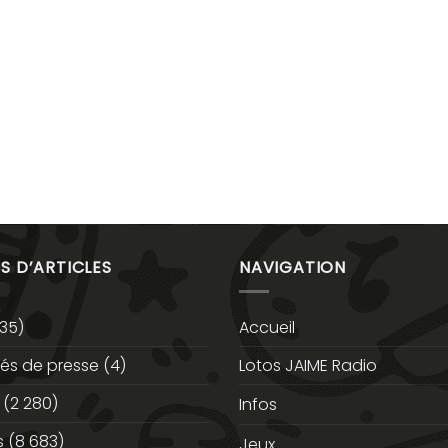
S D’ARTICLES
NAVIGATION
35)
Accueil
s de presse
(4)
Lotos JAIME Radio
(2 280)
Infos
s
(8 683)
Jeux