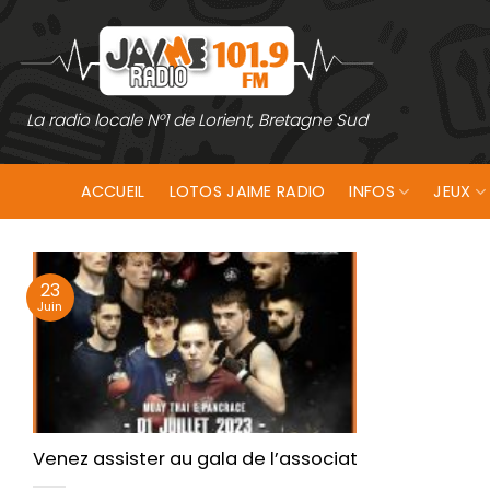
Passer
au
contenu
La radio locale N°1 de Lorient, Bretagne Sud
ACCUEIL
LOTOS JAIME RADIO
INFOS
JEUX
23
Juin
Venez assister au gala de l’association SKAO le 1er ju