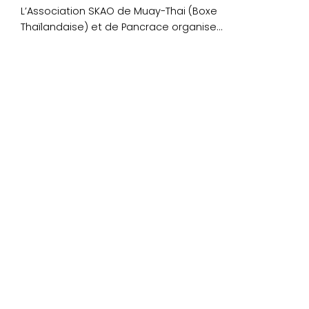
L’Association SKAO de Muay-Thai (Boxe
Thaïlandaise) et de Pancrace organise
un gala de combat amateur qui se....