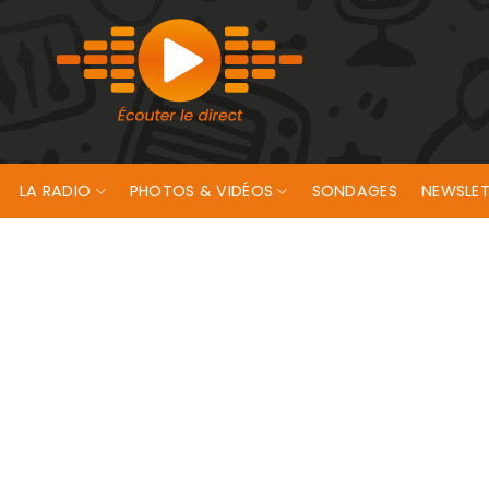
LA RADIO
PHOTOS & VIDÉOS
SONDAGES
NEWSLET
illet à Lorient !