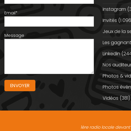
instagram
(
Email*
Invités
(1 096
Jeux de la 
Message
Les gagnan
Linkedin
(244
Nos auditeu
Photos & vi
Photos évé
Vidéos
(381)
1ère radio locale devant 