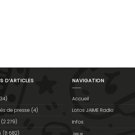
S D’ARTICLES
NAVIGATION
34)
Accueil
s de presse
(4)
Lotos JAIME Radio
(2 279)
Infos
s
(8 682)
Jeux