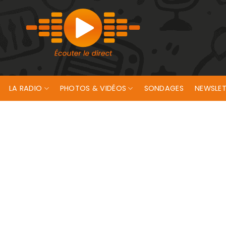
LA RADIO
PHOTOS & VIDÉOS
SONDAGES
NEWSLET
étan !