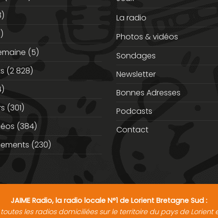
3)
La radio
)
Photos & vidéos
semaine
(5)
Sondages
ts
(2 828)
Newsletter
)
Bonnes Adresses
rs
(301)
Podcasts
déos
(384)
Contact
nements
(230)
JAIME Radio, la radio locale N°1 de Lorient Bretagne Sud :
toutes les radios domiciliées sur le territoire du pays de Lorien