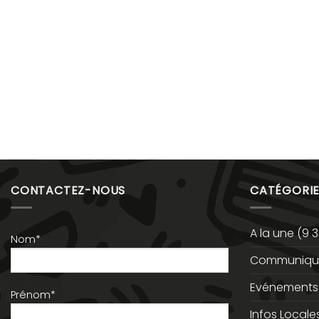
CONTACTEZ-NOUS
CATÉGORIE
A la une
(9 3
Nom*
Communiqué
Evénements
Prénom*
Infos Locale