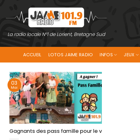
Passer
au
contenu
La radio locale N°1 de Lorient, Bretagne Sud
ACCUEIL
LOTOS JAIME RADIO
INFOS
JEUX
03
Mai
Gagnants des pass famille pour le village de Poul F