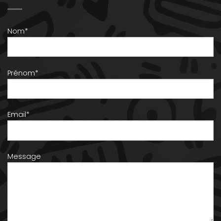
Nom*
Prénom*
Email*
Message