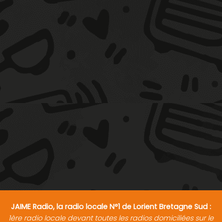
JAIME Radio, la radio locale N°1 de Lorient Bretagne Sud :
1ère radio locale devant toutes les radios domiciliées sur le