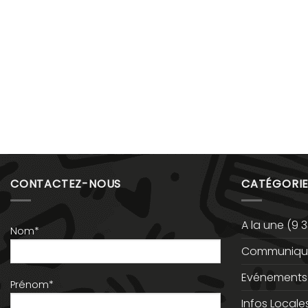
CONTACTEZ-NOUS
CATÉGORIE
A la une
(9 3
Nom*
Communiqué
Evénements
Prénom*
Infos Locale