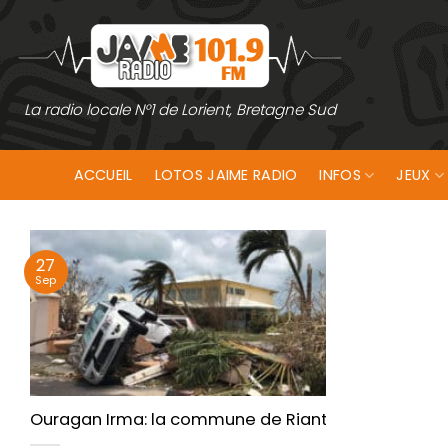
Passer
au
contenu
La radio locale N°1 de Lorient, Bretagne Sud
ACCUEIL
LOTOS JAIME RADIO
INFOS
JEUX
27
Sep
Ouragan Irma: la commune de Riantec au chevet d