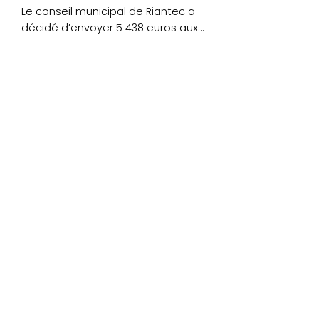
Le conseil municipal de Riantec a
décidé d’envoyer 5 438 euros aux
sinistrés de l’ouragan Irma....