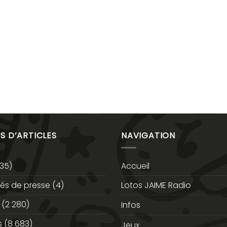
S D’ARTICLES
NAVIGATION
35)
Accueil
s de presse
(4)
Lotos JAIME Radio
(2 280)
Infos
s
(8 683)
Jeux