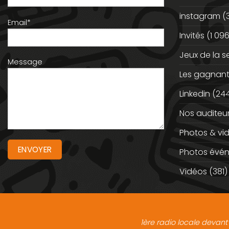
instagram
(
Email*
Invités
(1 096
Jeux de la 
Message
Les gagnan
Linkedin
(244
Nos auditeu
Photos & vi
Photos évé
Vidéos
(381)
1ère radio locale devant 