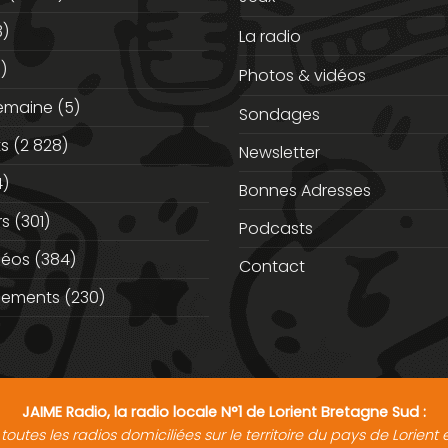
3)
La radio
)
Photos & vidéos
semaine
(5)
Sondages
ts
(2 828)
Newsletter
)
Bonnes Adresses
rs
(301)
Podcasts
déos
(384)
Contact
nements
(230)
JAIME Radio, la radio locale N°1 de Lorient Bretagne Sud :
toutes les radios domiciliées sur le territoire du pays de Lorien