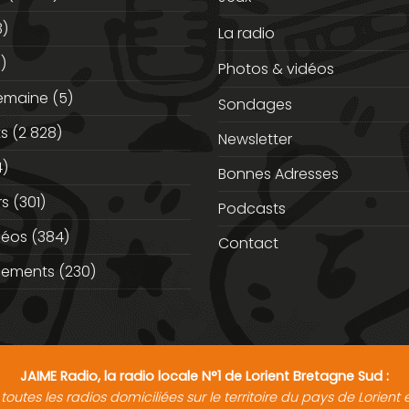
3)
La radio
)
Photos & vidéos
semaine
(5)
Sondages
ts
(2 828)
Newsletter
)
Bonnes Adresses
rs
(301)
Podcasts
déos
(384)
Contact
nements
(230)
JAIME Radio, la radio locale N°1 de Lorient Bretagne Sud :
toutes les radios domiciliées sur le territoire du pays de Lorien