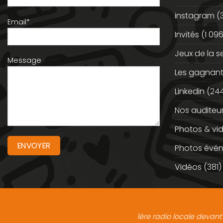
instagram
(
Email*
Invités
(1 096
Jeux de la 
Message
Les gagnan
Linkedin
(244
Nos auditeu
Photos & vi
Photos évé
Vidéos
(381)
1ère radio locale devant 