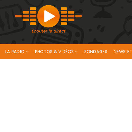
LA RADIO
PHOTOS & VIDÉOS
SONDAGES
NEWSLET
nce de SailGP