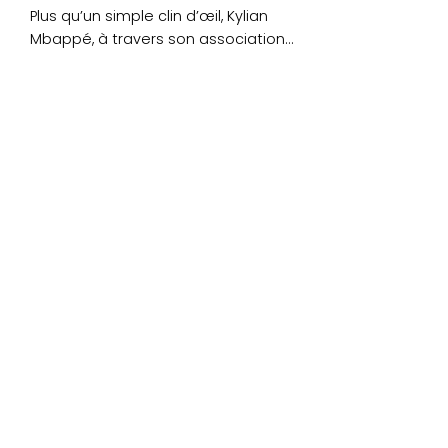
Plus qu’un simple clin d’œil, Kylian
Mbappé, à travers son association
« Inspired by KM », devient....