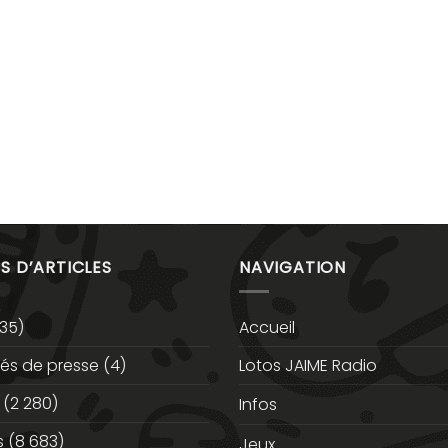
S D’ARTICLES
NAVIGATION
35)
Accueil
s de presse
(4)
Lotos JAIME Radio
(2 280)
Infos
s
(8 683)
Jeux