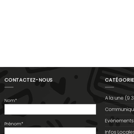
CONTACTEZ-NOUS
CATÉGORIE
A la une
(9 3
Nom*
Communiqué
Evénements
Prénom*
Infos Locale