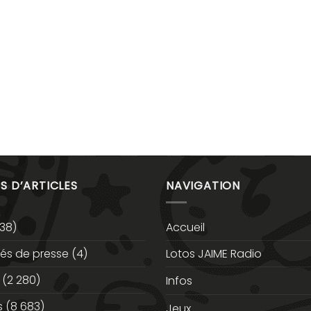
S D’ARTICLES
NAVIGATION
38)
Accueil
s de presse
(4)
Lotos JAIME Radio
(2 280)
Infos
s
(8 683)
Jeux