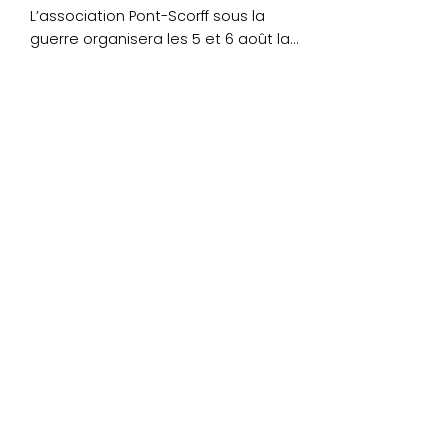
L’association Pont-Scorff sous la
guerre organisera les 5 et 6 août la
2ème édition du « Pont-Scorff....