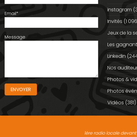
instagram
(
Email*
Invités
(1 096
Jeux de la 
Message
Les gagnan
Linkedin
(244
Nos auditeu
Photos & vi
Photos évé
Vidéos
(381)
1ère radio locale devant 