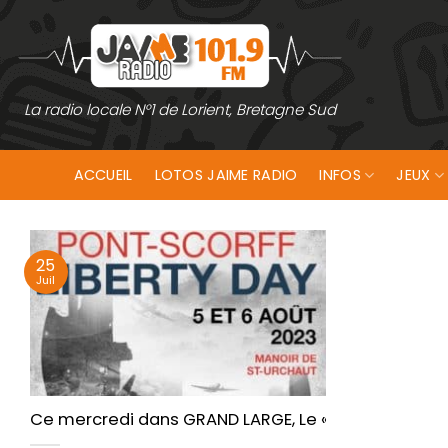
Passer
au
contenu
La radio locale N°1 de Lorient, Bretagne Sud
ACCUEIL
LOTOS JAIME RADIO
INFOS
JEUX
25
Juil
Ce mercredi dans GRAND LARGE, Le « Pont-Scorff Lib