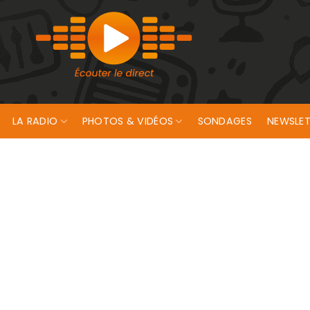
LA RADIO
PHOTOS & VIDÉOS
SONDAGES
NEWSLET
erty Day », les 5 et 6 août à Saint-Urchaut