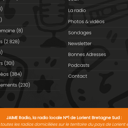
3)
La radio
)
Photos & vidéos
semaine
(8)
Sondages
ts
(2 828)
Newsletter
)
Bonnes Adresses
rs
(301)
Podcasts
déos
(384)
Contact
nements
(230)
JAIME Radio, la radio locale N°1 de Lorient Bretagne Sud :
toutes les radios domiciliées sur le territoire du pays de Lorien