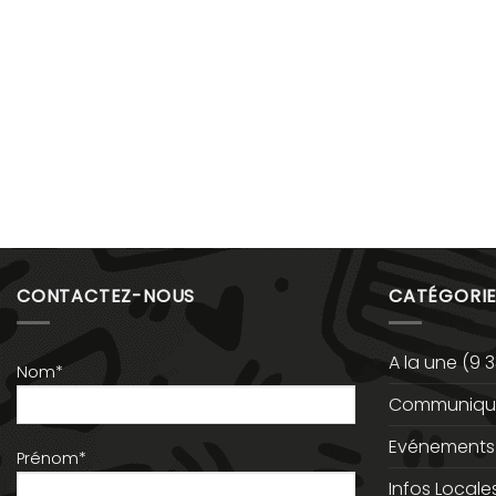
CONTACTEZ-NOUS
CATÉGORIE
A la une
(9 3
Nom*
Communiqué
Evénements
Prénom*
Infos Locale