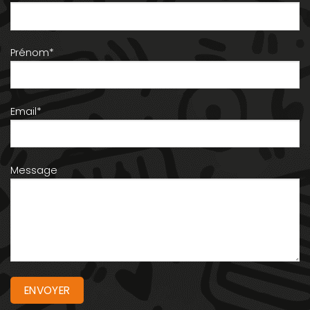
Prénom*
Email*
Message