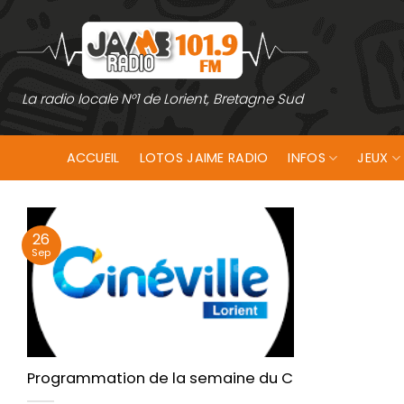
Passer
au
contenu
La radio locale N°1 de Lorient, Bretagne Sud
ACCUEIL
LOTOS JAIME RADIO
INFOS
JEUX
26
Sep
Programmation de la semaine du Cinéville de Lori