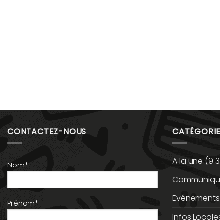
CONTACTEZ-NOUS
CATÉGORIE
A la une
(9 3
Nom*
Communiqué
Evénements
Prénom*
Infos Locale