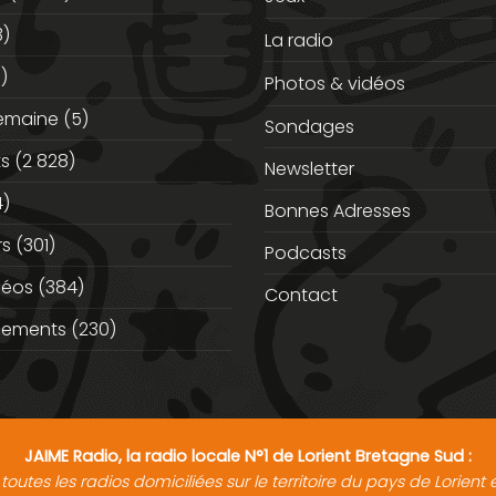
3)
La radio
)
Photos & vidéos
semaine
(5)
Sondages
ts
(2 828)
Newsletter
)
Bonnes Adresses
rs
(301)
Podcasts
déos
(384)
Contact
nements
(230)
JAIME Radio, la radio locale N°1 de Lorient Bretagne Sud :
toutes les radios domiciliées sur le territoire du pays de Lorien