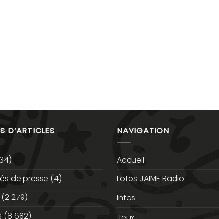
S D’ARTICLES
NAVIGATION
34)
Accueil
s de presse
(4)
Lotos JAIME Radio
(2 279)
Infos
s
(8 682)
Jeux