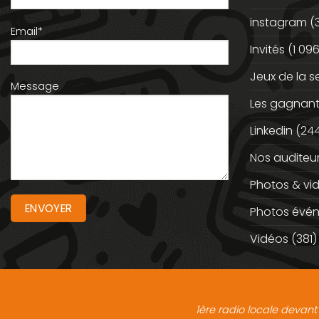
instagram
(
Email*
Invités
(1 096
Jeux de la 
Message
Les gagnan
Linkedin
(244
Nos auditeu
Photos & vi
Photos évé
Vidéos
(381)
1ère radio locale devant 