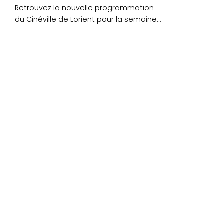
Retrouvez la nouvelle programmation
du Cinéville de Lorient pour la semaine
du mercredi 27 au mardi 3 octobre....