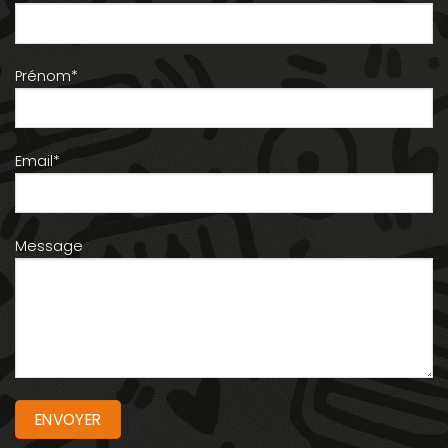
Prénom*
Email*
Message