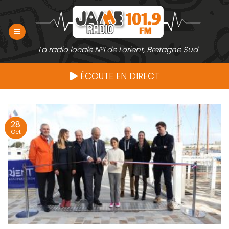
Passer
au
contenu
La radio locale N°1 de Lorient, Bretagne Sud
ÉCOUTE EN DIRECT
28
Oct