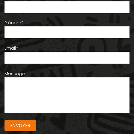
Prénom*
Email*
Message