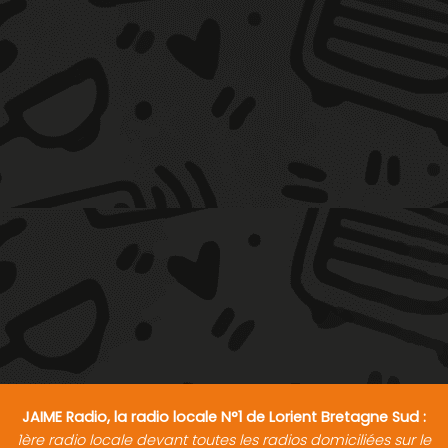
JAIME Radio, la radio locale N°1 de Lorient Bretagne Sud :
1ère radio locale devant toutes les radios domiciliées sur le