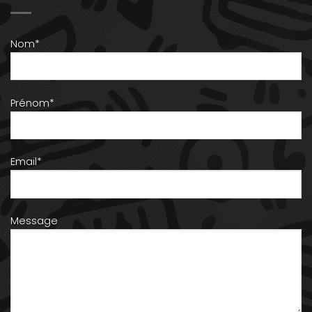
Nom*
Prénom*
Email*
Message