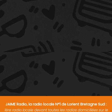
JAIME Radio, la radio locale N°1 de Lorient Bretagne Sud :
1ère radio locale devant toutes les radios domiciliées sur le