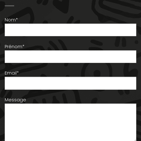
Nom*
Prénom*
Email*
Message