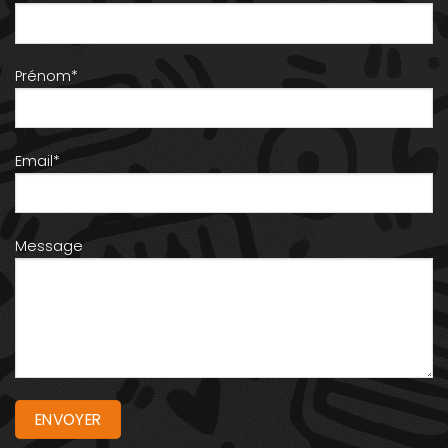
Prénom*
Email*
Message