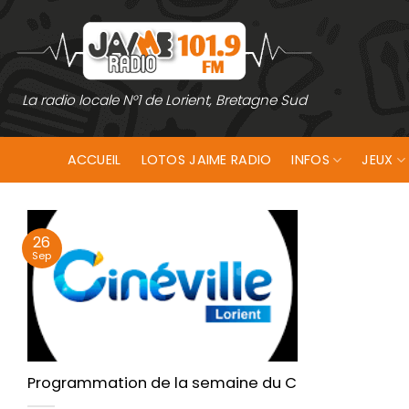
Passer
au
contenu
La radio locale N°1 de Lorient, Bretagne Sud
ACCUEIL
LOTOS JAIME RADIO
INFOS
JEUX
26
Sep
Programmation de la semaine du Cinéville de Lori