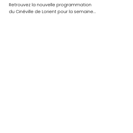
Retrouvez la nouvelle programmation
du Cinéville de Lorient pour la semaine
du mercredi 27 au mardi 3 octobre....