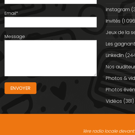
instagram
(
Email*
Invités
(1 096
Jeux de la 
Message
Les gagnan
Linkedin
(244
Nos auditeu
Photos & vi
Photos évé
Vidéos
(381)
1ère radio locale devant 