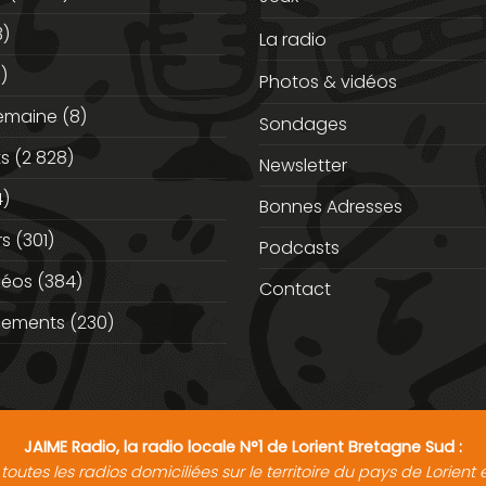
3)
La radio
)
Photos & vidéos
semaine
(8)
Sondages
ts
(2 828)
Newsletter
)
Bonnes Adresses
rs
(301)
Podcasts
déos
(384)
Contact
nements
(230)
JAIME Radio, la radio locale N°1 de Lorient Bretagne Sud :
toutes les radios domiciliées sur le territoire du pays de Lorien