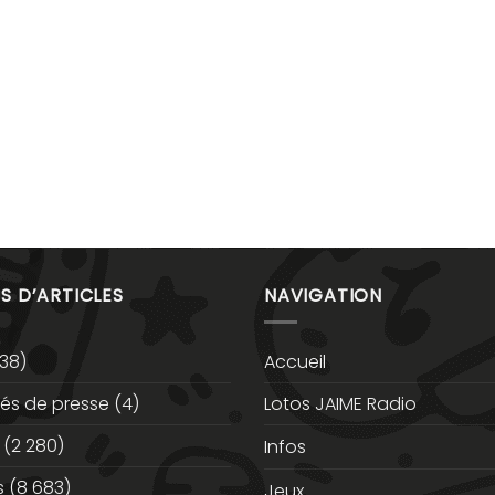
S D’ARTICLES
NAVIGATION
38)
Accueil
s de presse
(4)
Lotos JAIME Radio
(2 280)
Infos
s
(8 683)
Jeux