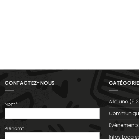
CONTACTEZ-NOUS
CATÉGORIE
A la une
(9 3
Nom*
Communiqué
Evénements
Prénom*
Infos Locale