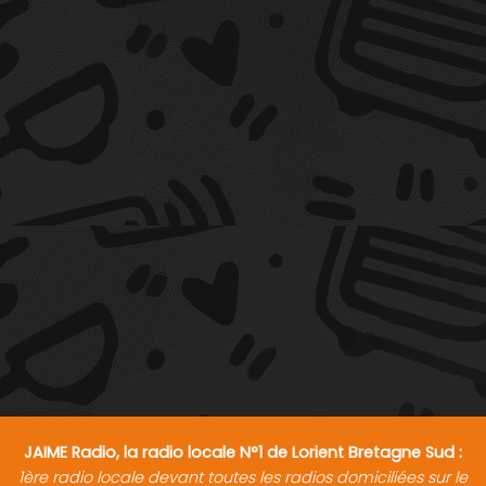
JAIME Radio, la radio locale N°1 de Lorient Bretagne Sud :
1ère radio locale devant toutes les radios domiciliées sur le