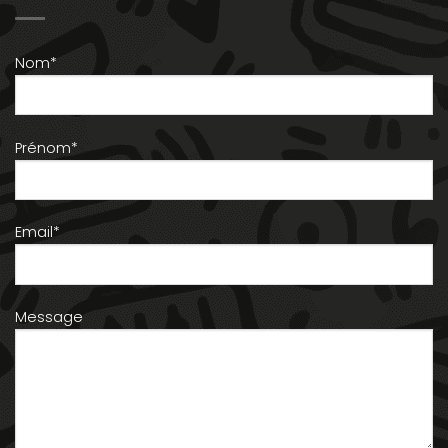
Nom*
Prénom*
Email*
Message