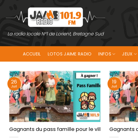
Passer
au
contenu
La radio locale N°1 de Lorient, Bretagne Sud
ACCUEIL
LOTOS JAIME RADIO
INFOS
JEUX
26
19
Juil
Juil
Gagnants du pass famille pour le village de Poul-F
Gagnants du