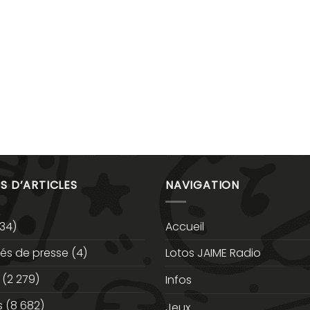
S D’ARTICLES
NAVIGATION
34)
Accueil
s de presse
(4)
Lotos JAIME Radio
(2 279)
Infos
s
(8 682)
Jeux