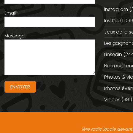
instagram
(
Email*
Invités
(1 096
Jeux de la 
Message
Les gagnan
Linkedin
(244
Nos auditeu
Photos & vi
Photos évé
Vidéos
(381)
1ère radio locale devant 