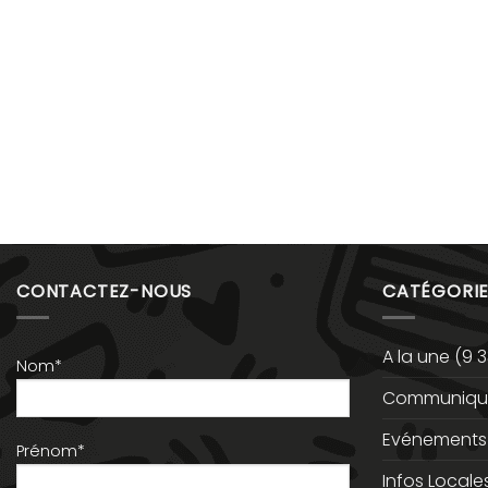
CONTACTEZ-NOUS
CATÉGORIE
A la une
(9 3
Nom*
Communiqué
Evénements
Prénom*
Infos Locale