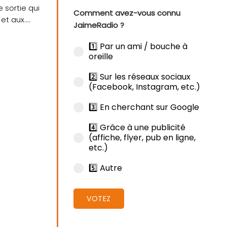
 sortie qui
Comment avez-vous connu
t aux....
JaimeRadio ?
1️⃣ Par un ami / bouche à
oreille
2️⃣ Sur les réseaux sociaux
(Facebook, Instagram, etc.)
3️⃣ En cherchant sur Google
4️⃣ Grâce à une publicité
(affiche, flyer, pub en ligne,
etc.)
5️⃣ Autre
VOTEZ