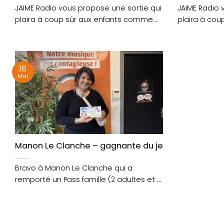
JAIME Radio vous propose une sortie qui
JAIME Radio 
plaira à coup sûr aux enfants comme
plaira à coup
aux....
16
Mai
Manon Le Clanche – gagnante du jeu « Poul Fetan 
Bravo à Manon Le Clanche qui a
remporté un Pass famille (2 adultes et 2
enfants) pour....