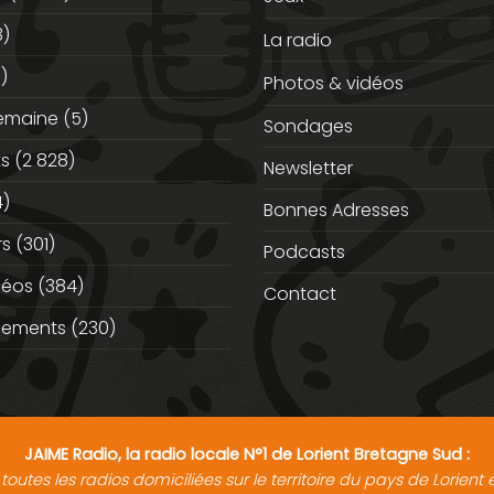
3)
La radio
)
Photos & vidéos
semaine
(5)
Sondages
ts
(2 828)
Newsletter
)
Bonnes Adresses
rs
(301)
Podcasts
déos
(384)
Contact
nements
(230)
JAIME Radio, la radio locale N°1 de Lorient Bretagne Sud :
toutes les radios domiciliées sur le territoire du pays de Lorien