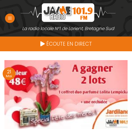
Passer
au
contenu
La radio locale N°1 de Lorient, Bretagne Sud
ÉCOUTE EN DIRECT
21
Mai