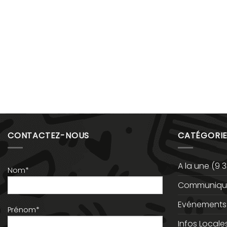
CONTACTEZ-NOUS
CATÉGORIE
A la une
(9 3
Nom*
Communiqué
Evénements
Prénom*
Infos Locale