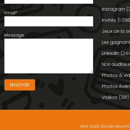
instagram
(
Email*
Invités
(1 096
Jeux de la 
Message
Les gagnan
Linkedin
(244
Nos auditeu
Photos & vi
Photos évé
Vidéos
(381)
1ère radio locale devant 