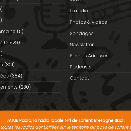
3)
La radio
)
Photos & vidéos
semaine
(5)
Sondages
ts
(2 828)
Newsletter
)
Bonnes Adresses
rs
(301)
Podcasts
déos
(384)
Contact
nements
(230)
JAIME Radio, la radio locale N°1 de Lorient Bretagne Sud :
toutes les radios domiciliées sur le territoire du pays de Lorien