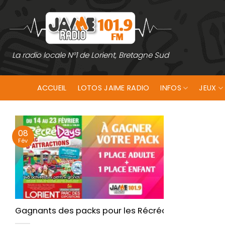
Passer
au
contenu
La radio locale N°1 de Lorient, Bretagne Sud
ACCUEIL
LOTOS JAIME RADIO
INFOS
JEUX
08
Fév
Gagnants des packs pour les Récrédays à Lanester