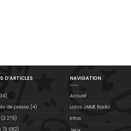
S D’ARTICLES
NAVIGATION
34)
Accueil
s de presse
(4)
Lotos JAIME Radio
(2 279)
Infos
s
(8 682)
Jeux